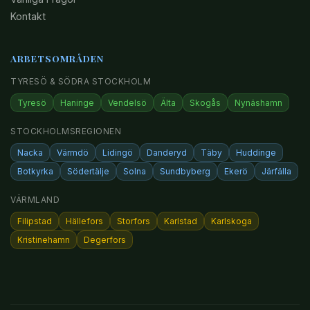
Kontakt
ARBETSOMRÅDEN
TYRESÖ & SÖDRA STOCKHOLM
Tyresö
Haninge
Vendelsö
Älta
Skogås
Nynäshamn
STOCKHOLMSREGIONEN
Nacka
Värmdö
Lidingö
Danderyd
Täby
Huddinge
Botkyrka
Södertälje
Solna
Sundbyberg
Ekerö
Järfälla
VÄRMLAND
Filipstad
Hällefors
Storfors
Karlstad
Karlskoga
Kristinehamn
Degerfors