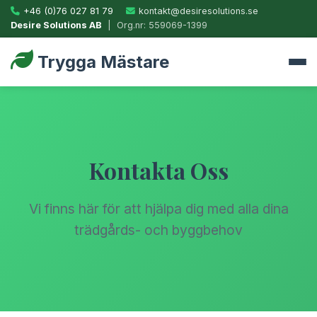
+46 (0)76 027 81 79
kontakt@desiresolutions.se
Desire Solutions AB
| Org.nr: 559069-1399
Trygga Mästare
Kontakta Oss
Vi finns här för att hjälpa dig med alla dina
trädgårds- och byggbehov