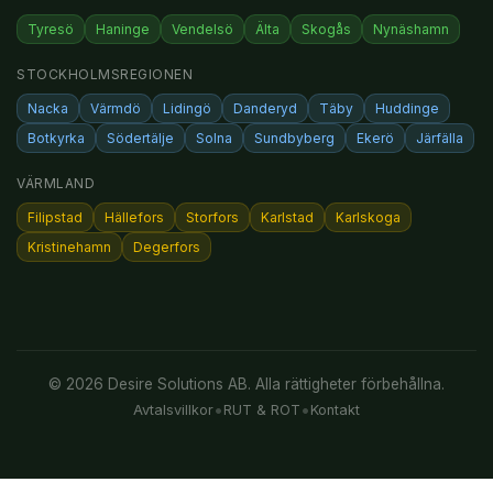
Tyresö
Haninge
Vendelsö
Älta
Skogås
Nynäshamn
STOCKHOLMSREGIONEN
Nacka
Värmdö
Lidingö
Danderyd
Täby
Huddinge
Botkyrka
Södertälje
Solna
Sundbyberg
Ekerö
Järfälla
VÄRMLAND
Filipstad
Hällefors
Storfors
Karlstad
Karlskoga
Kristinehamn
Degerfors
© 2026 Desire Solutions AB. Alla rättigheter förbehållna.
•
•
Avtalsvillkor
RUT & ROT
Kontakt