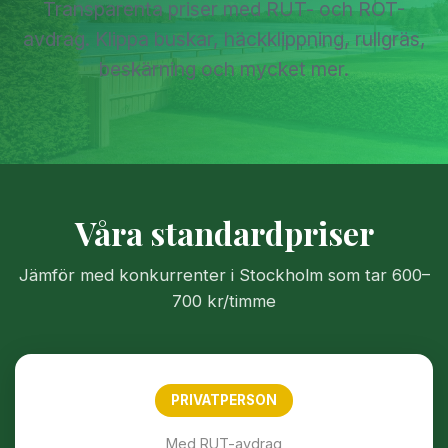
Transparenta priser med RUT- och ROT-
avdrag. Klippa buskar, häckklippning, rullgräs,
beskärning och mycket mer.
Våra standardpriser
Jämför med konkurrenter i Stockholm som tar 600–
700 kr/timme
PRIVATPERSON
Med RUT-avdrag