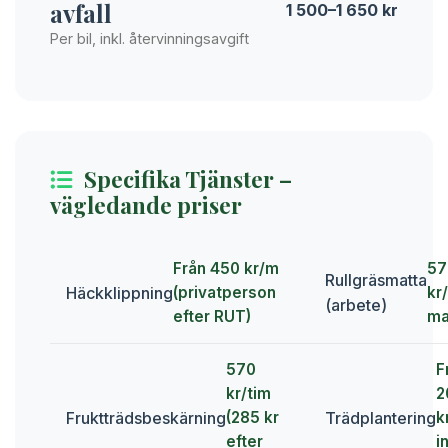
avfall
1 500–1 650 kr
Per bil, inkl. återvinningsavgift
Specifika Tjänster –
vägledande priser
Från 450 kr/m
57
Rullgräsmatta
Häckklippning
(privatperson
kr
(arbete)
efter RUT)
ma
570
F
kr/tim
2
Fruktträdsbeskärning
Trädplantering
(285 kr
k
efter
in