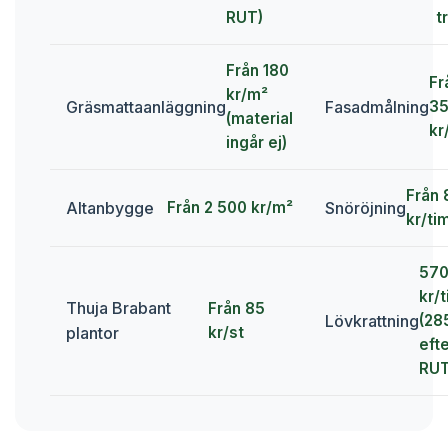
RUT)
t
Från 180
Fr
kr/m²
Gräsmattaanläggning
Fasadmålning
3
(material
kr
ingår ej)
Från 
Altanbygge
Snöröjning
Från 2 500 kr/m²
kr/ti
57
kr/
Thuja Brabant
Från 85
Lövkrattning
(28
plantor
kr/st
eft
RUT