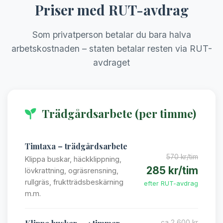
Priser med RUT-avdrag
Som privatperson betalar du bara halva
arbetskostnaden – staten betalar resten via RUT-
avdraget
Trädgårdsarbete (per timme)
Timtaxa – trädgårdsarbete
570 kr/tim
Klippa buskar, häckklippning,
285 kr/tim
lövkrattning, ogräsrensning,
rullgräs, fruktträdsbeskärning
efter RUT-avdrag
m.m.
ca 2 600 kr