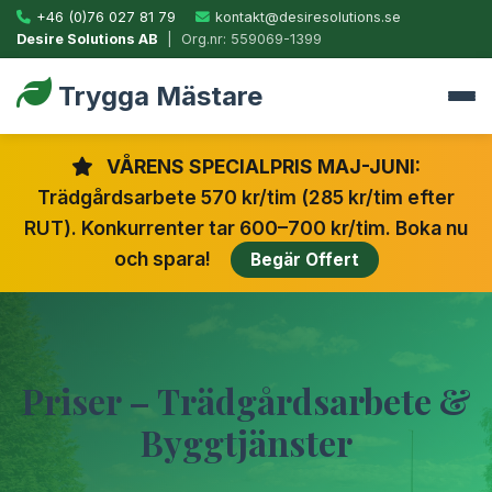
+46 (0)76 027 81 79
kontakt@desiresolutions.se
Desire Solutions AB
| Org.nr: 559069-1399
Trygga Mästare
VÅRENS SPECIALPRIS MAJ-JUNI:
Trädgårdsarbete 570 kr/tim (285 kr/tim efter
RUT). Konkurrenter tar 600–700 kr/tim. Boka nu
och spara!
Begär Offert
Priser – Trädgårdsarbete &
Byggtjänster