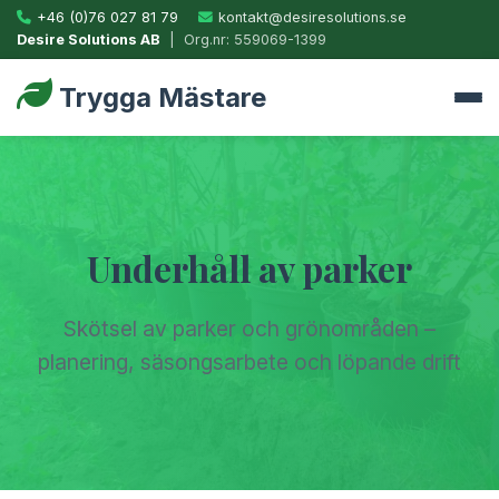
+46 (0)76 027 81 79
kontakt@desiresolutions.se
Desire Solutions AB
| Org.nr: 559069-1399
Trygga Mästare
Underhåll av parker
Skötsel av parker och grönområden –
planering, säsongsarbete och löpande drift