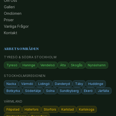
Om Oss
Galleri
Omdömen
Priser
Vanliga Frågor
Kontakt
ARBETSOMRÅDEN
TYRESÖ & SÖDRA STOCKHOLM
Tyresö
Haninge
Vendelsö
Älta
Skogås
Nynäshamn
STOCKHOLMSREGIONEN
Nacka
Värmdö
Lidingö
Danderyd
Täby
Huddinge
Botkyrka
Södertälje
Solna
Sundbyberg
Ekerö
Järfälla
VÄRMLAND
Filipstad
Hällefors
Storfors
Karlstad
Karlskoga