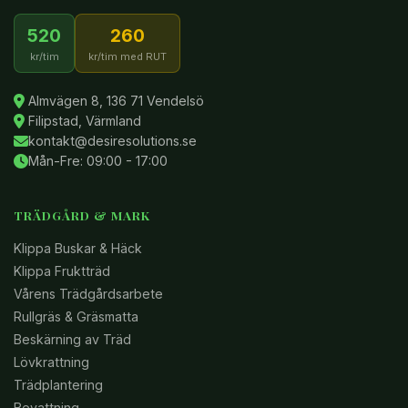
520
260
kr/tim
kr/tim med RUT
Almvägen 8, 136 71 Vendelsö
Filipstad, Värmland
kontakt@desiresolutions.se
Mån-Fre: 09:00 - 17:00
TRÄDGÅRD & MARK
Klippa Buskar & Häck
Klippa Fruktträd
Vårens Trädgårdsarbete
Rullgräs & Gräsmatta
Beskärning av Träd
Lövkrattning
Trädplantering
Bevattning