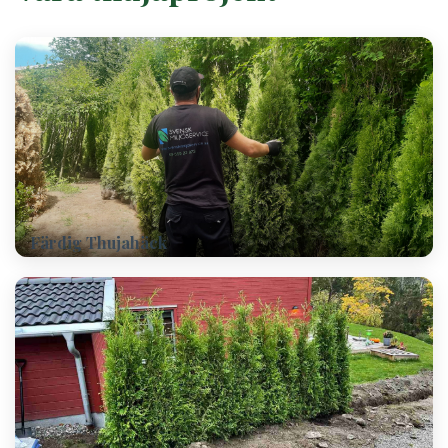
Färdig Thujahäck