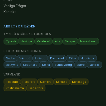
Vanliga Frågor
Kontakt
ARBETSOMRÅDEN
TYRESÖ & SÖDRA STOCKHOLM
Tyresö
Haninge
Vendelsö
Älta
Skogås
Nynäshamn
STOCKHOLMSREGIONEN
Nacka
Värmdö
Lidingö
Danderyd
Täby
Huddinge
Botkyrka
Södertälje
Solna
Sundbyberg
Ekerö
Järfälla
VÄRMLAND
Filipstad
Hällefors
Storfors
Karlstad
Karlskoga
Kristinehamn
Degerfors