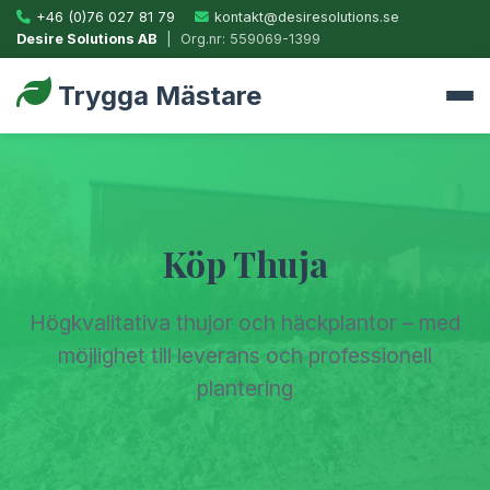
+46 (0)76 027 81 79
kontakt@desiresolutions.se
Desire Solutions AB
| Org.nr: 559069-1399
Trygga Mästare
Köp Thuja
Högkvalitativa thujor och häckplantor – med
möjlighet till leverans och professionell
plantering